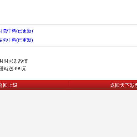
一肖包中料(已更新)
半波包中料(已更新)
时时彩9.99倍
册就送999元
返回上级
返回天下彩