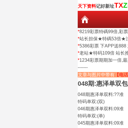
TX
Z
天下资料
记好新址
*
8219彩票特碼99倍,彩票
*
站长担保★特碼53倍★
*
5386彩票 下APP送88
*
老站★特码109倍 站长
*
1234彩票期期加一倍,
-------
文章与图片中带有
【电话
048期:惠泽单双包
048期惠泽单双料:??准
特码单双:(双)
046期惠泽单双料:09准
特码单双:(单)
045期惠泽单双料:09准