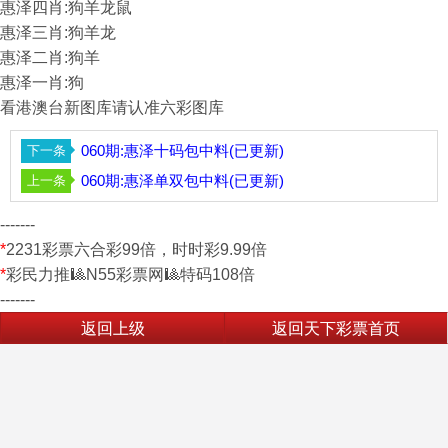
惠泽四肖:狗羊龙鼠
惠泽三肖:狗羊龙
惠泽二肖:狗羊
惠泽一肖:狗
看港澳台新图库请认准六彩图库
060期:惠泽十码包中料(已更新)
060期:惠泽单双包中料(已更新)
-------
*
2231彩票六合彩99倍，时时彩9.99倍
*
彩民力推🎱N55彩票网🎱特码108倍
-------
返回上级
返回天下彩票首页