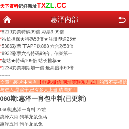
TX
ZL
.CC
天下资料
记好新址
惠泽内部
*
8219彩票特碼99倍,彩票9.99倍
*
站长担保★特碼53倍★注册即送25元
*
5386彩票 下APP送888 六合彩53倍
*
8932彩票六合特码99倍，信誉第一
*
老站★特码109倍 站长推荐★
*
1234彩票期期加一倍,最高赔率60倍
-------
文章与图片中带有
【电话,微信,网址等联系方式】
的请不要相信
与进入,是骗子,已有多人上当,请周知！
060期:惠泽一肖包中料(已更新)
060期惠泽一肖料:??准
惠泽六肖:狗羊龙鼠兔马
惠泽五肖:狗羊龙鼠兔