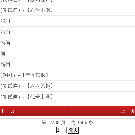
-（复试连）-【六合不倒】
平特肖
平特肖
平特肖
特肖
平特肖
-（2中1）-【流连忘返】
-（复试连）-【六六风起】
-（复试连）-【代号土匪】
下一页
上一页
第 1/238 页，共 3566 条