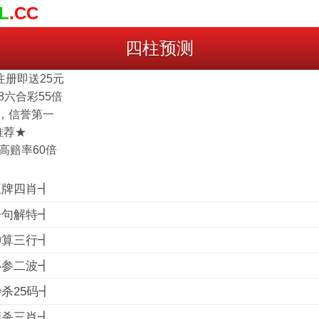
L
.CC
四柱预测
注册即送25元
88六合彩55倍
倍，信誉第一
推荐★
最高赔率60倍
王牌四肖┫
一句解特┫
神算三行┫
必参二波┫
秒杀25码┫
精杀三肖┫