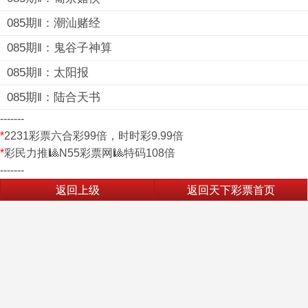
085期‖：潮汕赌经
085期‖：鬼谷子神算
085期‖：太阳报
085期‖：陆合天书
-------
*
2231彩票六合彩99倍，时时彩9.99倍
*
彩民力推🎱N55彩票网🎱特码108倍
-------
返回上级
返回天下彩票首页