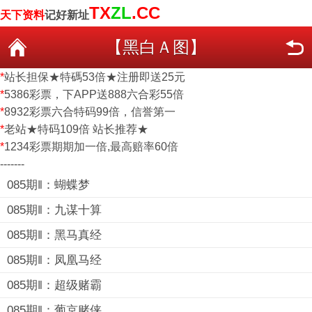
TX
ZL
.CC
天下资料
记好新址
【黑白Ａ图】
*
站长担保★特碼53倍★注册即送25元
*
5386彩票，下APP送888六合彩55倍
*
8932彩票六合特码99倍，信誉第一
*
老站★特码109倍 站长推荐★
*
1234彩票期期加一倍,最高赔率60倍
-------
085期‖：蝴蝶梦
085期‖：九谋十算
085期‖：黑马真经
085期‖：凤凰马经
085期‖：超级赌霸
085期‖：葡京赌侠