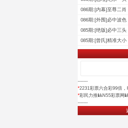
086期:[内幕]至尊二肖
086期:[外围]必中波色
085期:[绝版]必中三头
085期:[曾氏]精准大小
-------
*
2231彩票六合彩99倍，
*
彩民力推🎱N55彩票网
-------