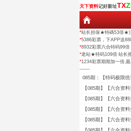
TX
Z
天下资料
记好新址
*
站长担保★特碼53倍★
*
5386彩票，下APP送8
*
8932彩票六合特码99
*
老站★特码109倍 站长
*
1234彩票期期加一倍,
-------
085期：【特码极限
【085期】【六合资
【085期】【六合资
【085期】【六合资
【085期】【六合资
【085期】【六合资