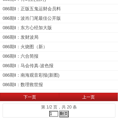
086期‖：正版五鬼运财会员料
086期‖：波肖门尾最佳公开版
086期‖：东方心经加大版
086期‖：发财波局
086期‖：火烧图（新）
086期‖：六合简报
086期‖：马会传真-波色报
086期‖：南海观音彩报(新图)
086期‖：数理救世报
下一页
上一页
第 1/2 页，共 20 条