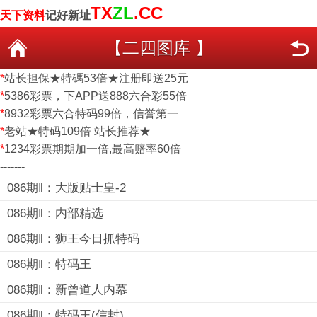
TX
ZL
.CC
天下资料
记好新址
【二四图库 】
*
站长担保★特碼53倍★注册即送25元
*
5386彩票，下APP送888六合彩55倍
*
8932彩票六合特码99倍，信誉第一
*
老站★特码109倍 站长推荐★
*
1234彩票期期加一倍,最高赔率60倍
-------
086期‖：大版贴士皇-2
086期‖：内部精选
086期‖：狮王今日抓特码
086期‖：特码王
086期‖：新曾道人内幕
086期‖：特码王(信封)