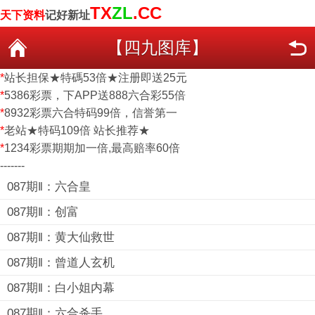
TX
ZL
.CC
天下资料
记好新址
【四九图库】
*
站长担保★特碼53倍★注册即送25元
*
5386彩票，下APP送888六合彩55倍
*
8932彩票六合特码99倍，信誉第一
*
老站★特码109倍 站长推荐★
*
1234彩票期期加一倍,最高赔率60倍
-------
087期‖：六合皇
087期‖：创富
087期‖：黄大仙救世
087期‖：曾道人玄机
087期‖：白小姐内幕
087期‖：六合杀手