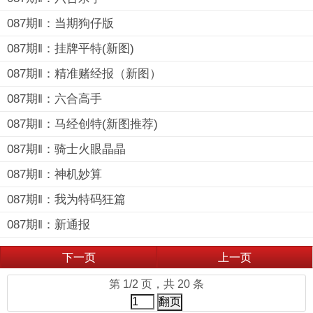
087期‖：当期狗仔版
087期‖：挂牌平特(新图)
087期‖：精准赌经报（新图）
087期‖：六合高手
087期‖：马经创特(新图推荐)
087期‖：骑士火眼晶晶
087期‖：神机妙算
087期‖：我为特码狂篇
087期‖：新通报
下一页
上一页
第 1/2 页，共 20 条